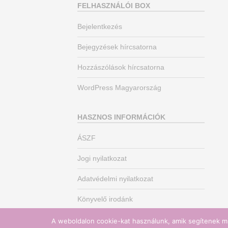
FELHASZNÁLÓI BOX
Bejelentkezés
Bejegyzések hírcsatorna
Hozzászólások hírcsatorna
WordPress Magyarország
HASZNOS INFORMÁCIÓK
ÁSZF
Jogi nyilatkozat
Adatvédelmi nyilatkozat
Könyvelő irodánk
A weboldalon cookie-kat használunk, amik segítenek mi