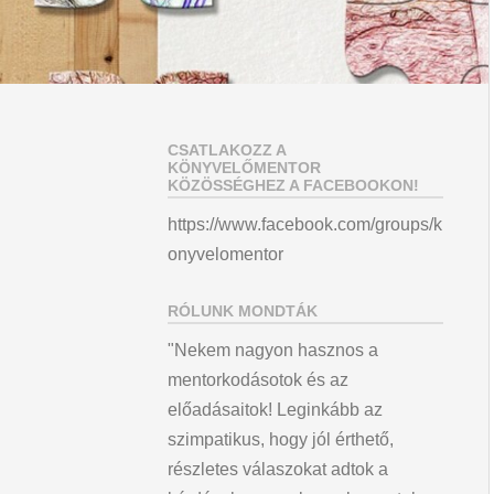
CSATLAKOZZ A
KÖNYVELŐMENTOR
KÖZÖSSÉGHEZ A FACEBOOKON!
https://www.facebook.com/groups/k
onyvelomentor
RÓLUNK MONDTÁK
"Nekem nagyon hasznos a
mentorkodásotok és az
előadásaitok! Leginkább az
szimpatikus, hogy jól érthető,
részletes válaszokat adtok a