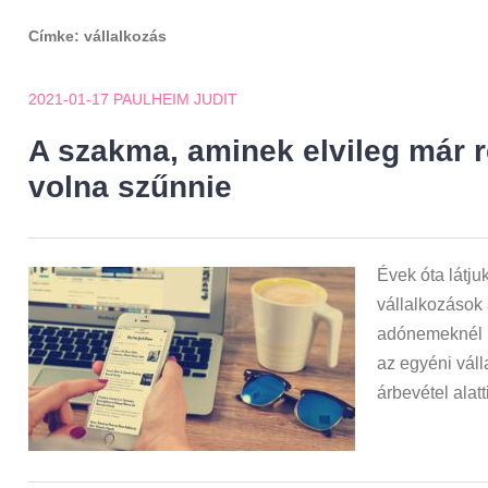
Címke:
vállalkozás
2021-01-17
PAULHEIM JUDIT
A szakma, aminek elvileg már r
volna szűnnie
Évek óta látju
vállalkozások 
adónemeknél n
az egyéni váll
árbevétel alatt