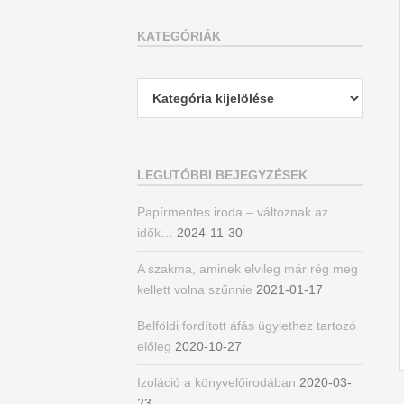
KATEGÓRIÁK
Kategóriák
LEGUTÓBBI BEJEGYZÉSEK
Papírmentes iroda – változnak az
idők…
2024-11-30
A szakma, aminek elvileg már rég meg
kellett volna szűnnie
2021-01-17
Belföldi fordított áfás ügylethez tartozó
előleg
2020-10-27
Izoláció a könyvelőirodában
2020-03-
23