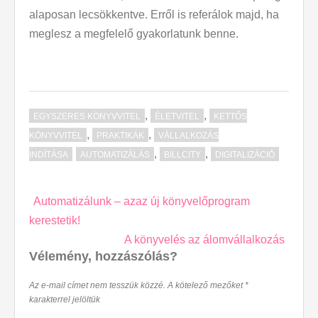
alaposan lecsökkentve. Erről is referálok majd, ha
meglesz a megfelelő gyakorlatunk benne.
,
,
EGYSZERES KÖNYVVITEL
ÉLETVITEL
KETTŐS
,
,
KÖNYVVITEL
PRAKTIKÁK
VÁLLALKOZÁS
,
,
INDÍTÁSA
AUTOMATIZÁLÁS
BILLCITY
DIGITALIZÁCIÓ
Post
Automatizálunk – azaz új könyvelőprogram
navigation
kerestetik!
A könyvelés az álomvállalkozás
Vélemény, hozzászólás?
Az e-mail címet nem tesszük közzé.
A kötelező mezőket
*
karakterrel jelöltük