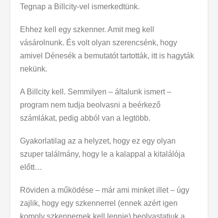
Tegnap a Billcity-vel ismerkedtünk.
Ehhez kell egy szkenner. Amit meg kell
vásárolnunk. És volt olyan szerencsénk, hogy
amivel Dénesék a bemutatót tartották, itt is hagyták
nekünk.
A Billcity kell. Semmilyen – általunk ismert –
program nem tudja beolvasni a beérkező
számlákat, pedig abból van a legtöbb.
Gyakorlatilag az a helyzet, hogy ez egy olyan
szuper találmány, hogy le a kalappal a kitalálója
előtt…
Röviden a működése – már ami minket illet – úgy
zajlik, hogy egy szkennerrel (ennek azért igen
komoly szkennernek kell lennie) beolvastatjuk a