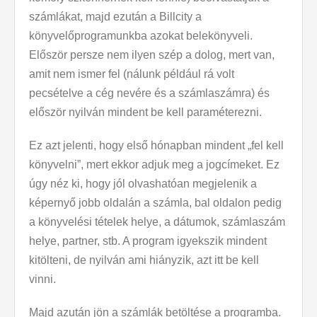
számlákat, majd ezután a Billcity a
könyvelőprogramunkba azokat belekönyveli.
Először persze nem ilyen szép a dolog, mert van,
amit nem ismer fel (nálunk például rá volt
pecsételve a cég nevére és a számlaszámra) és
először nyilván mindent be kell paraméterezni.
Ez azt jelenti, hogy első hónapban mindent „fel kell
könyvelni”, mert ekkor adjuk meg a jogcímeket. Ez
úgy néz ki, hogy jól olvashatóan megjelenik a
képernyő jobb oldalán a számla, bal oldalon pedig
a könyvelési tételek helye, a dátumok, számlaszám
helye, partner, stb. A program igyekszik mindent
kitölteni, de nyilván ami hiányzik, azt itt be kell
vinni.
Majd azután jön a számlák betöltése a programba.