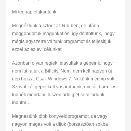
Mi tegnap elakadtunk.
Megnéztünk a sztorit az Rlb-ben, de utána
meggondoltuk magunkat és úgy döntöttünk, hogy
mégis egyszerre váltunk programot és teljesítjük
ezzel az ez évi célunkat.
Azonban olyan régiek, elavultak a gépeink, hogy
nem fut rajtuk a Billcity. Nem, nem kell nagyon új
gép hozzá. Csak Windows 7. Nekünk még xp volt…
Szóval két gépet kell vásárolnunk, mielőtt bármit is
tudnék mondani, hiszen addig el sem tudunk
indulni…
Megnéztünk több könyvelőprogramot, de vagy
nagyon magas volt a díjuk (borzasztóan sokba