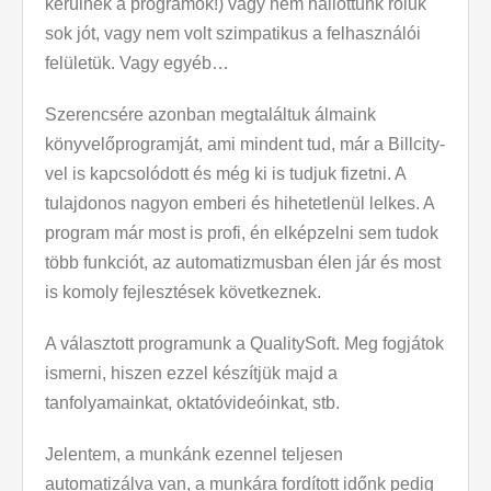
kerülnek a programok!) vagy nem hallottunk róluk
sok jót, vagy nem volt szimpatikus a felhasználói
felületük. Vagy egyéb…
Szerencsére azonban megtaláltuk álmaink
könyvelőprogramját, ami mindent tud, már a Billcity-
vel is kapcsolódott és még ki is tudjuk fizetni. A
tulajdonos nagyon emberi és hihetetlenül lelkes. A
program már most is profi, én elképzelni sem tudok
több funkciót, az automatizmusban élen jár és most
is komoly fejlesztések következnek.
A választott programunk a QualitySoft. Meg fogjátok
ismerni, hiszen ezzel készítjük majd a
tanfolyamainkat, oktatóvideóinkat, stb.
Jelentem, a munkánk ezennel teljesen
automatizálva van, a munkára fordított időnk pedig