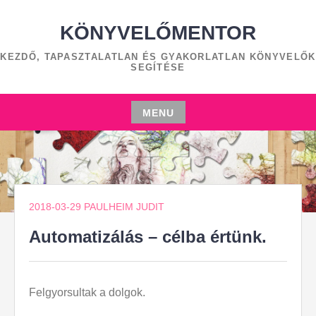
Skip
to
KÖNYVELŐMENTOR
content
KEZDŐ, TAPASZTALATLAN ÉS GYAKORLATLAN KÖNYVELŐK
SEGÍTÉSE
MENU
Skip
to
content
2018-03-29
PAULHEIM JUDIT
Automatizálás – célba értünk.
Felgyorsultak a dolgok.